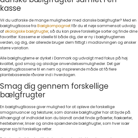
kasse
Vil du udforske de mange muligheder med danske bælgfrugter? Med en
bælgfrugtkasse fra
Bælgkompagniet
får du et nøje sammensat udvalg
af
økologiske bælgfrugter
, så du kan prøve forskellige sorter og finde dine
favoritter. Kasserne er ideelle til både dig, der er ny i bælgfrugternes
verden, og dig, der allerede bruger dem flittigt i madlavningen og ønsker
større variation.
Alle bælgfrugterne er dyrket i Danmark og udvalgt med fokus på høj
kvalitet, god smag og alsidige anvendelsesmuligheder. Det gør
bælgfrugtkasserne til en nem og inspirerende måde at få flere
plantebaserede råvarer ind i hverdagen.
Smag dig gennem forskellige
bælgfrugter
En bælgfrugtkasse giver mulighed for at opleve de forskellige
smagsnuancer og teksturer, som danske bælgfrugter har at byde på.
Afhængigt af indholdet kan du blandt andet finde gråærter, flækærter,
hestebønner, linser og andre spændende bælgfrugter, som hver især
egner sig til forskellige retter.