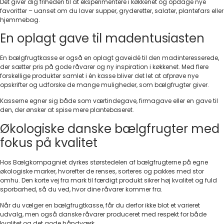
Det giver dig friheden til at eksperimentere i køkkenet og opdage nye
favoritter – uanset om du laver supper, gryderetter, salater, plantefars eller
hjemmebag.
En oplagt gave til madentusiasten
En bælgfrugtkasse er også en oplagt gaveidé til den madinteresserede,
der sætter pris på gode råvarer og ny inspiration i køkkenet. Med flere
forskellige produkter samlet i én kasse bliver det let at afprøve nye
opskrifter og udforske de mange muligheder, som bælgfrugter giver.
Kasserne egner sig både som værtindegave, firmagave eller en gave til
den, der ønsker at spise mere plantebaseret.
Økologiske danske bælgfrugter med
fokus på kvalitet
Hos Bælgkompagniet dyrkes størstedelen af bælgfrugterne på egne
økologiske marker, hvorefter de renses, sorteres og pakkes med stor
omhu. Den korte vej fra mark til færdigt produkt sikrer høj kvalitet og fuld
sporbarhed, så du ved, hvor dine råvarer kommer fra.
Når du vælger en bælgfrugtkasse, får du derfor ikke blot et varieret
udvalg, men også danske råvarer produceret med respekt for både
kvalitet og det gode håndværk.