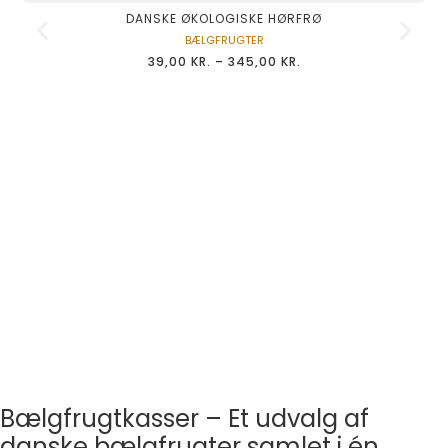
DANSKE ØKOLOGISKE HØRFRØ
BÆLGFRUGTER
39,00
KR.
–
345,00
KR.
Bælgfrugtkasser – Et udvalg af
danske bælgfrugter samlet i én