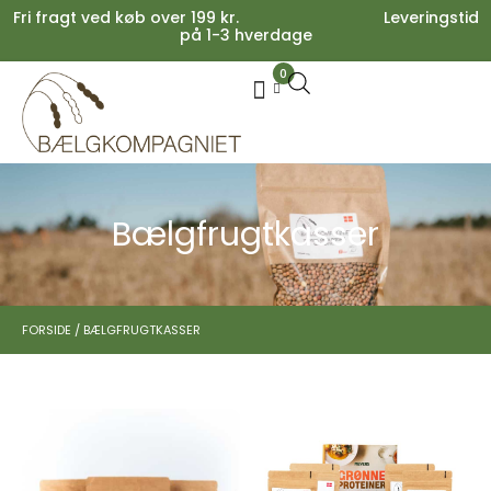
Fri fragt ved køb over 199 kr. Leveringstid
på 1-3 hverdage
0
Your cart is empty.
Køb for
199,00
kr.
mere for gratis fragt
0,00
kr.
Subtotal:
0,00
kr.
inkl. moms
SE KURV
KASSE
Bælgfrugtkasser
FORSIDE
/
BÆLGFRUGTKASSER