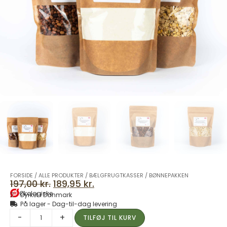
FORSIDE
/
ALLE PRODUKTER
/
BÆLGFRUGTKASSER
/
BØNNEPAKKEN
197,00
kr.
189,95
kr.
Økologiske
Dyrket i Danmark
På lager - Dag-til-dag levering
-
+
TILFØJ TIL KURV