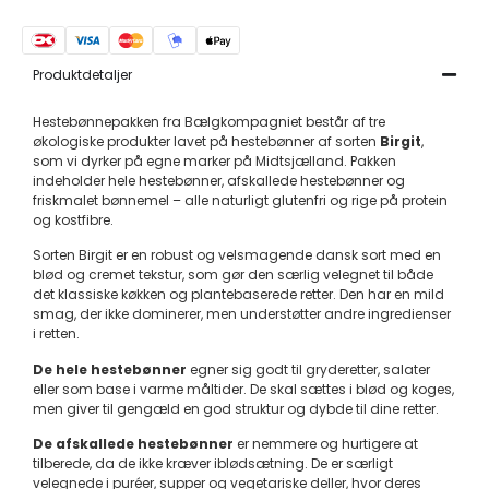
Produktdetaljer
Hestebønnepakken fra Bælgkompagniet består af tre
økologiske produkter lavet på hestebønner af sorten
Birgit
,
som vi dyrker på egne marker på Midtsjælland. Pakken
indeholder hele hestebønner, afskallede hestebønner og
friskmalet bønnemel – alle naturligt glutenfri og rige på protein
og kostfibre.
Sorten Birgit er en robust og velsmagende dansk sort med en
blød og cremet tekstur, som gør den særlig velegnet til både
det klassiske køkken og plantebaserede retter. Den har en mild
smag, der ikke dominerer, men understøtter andre ingredienser
i retten.
De hele hestebønner
egner sig godt til gryderetter, salater
eller som base i varme måltider. De skal sættes i blød og koges,
men giver til gengæld en god struktur og dybde til dine retter.
De afskallede hestebønner
er nemmere og hurtigere at
tilberede, da de ikke kræver iblødsætning. De er særligt
velegnede i puréer, supper og vegetariske deller, hvor deres