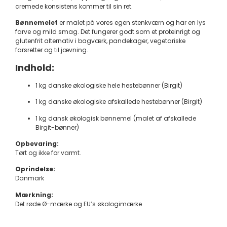
cremede konsistens kommer til sin ret.
Bønnemelet
er malet på vores egen stenkværn og har en lys
farve og mild smag. Det fungerer godt som et proteinrigt og
glutenfrit alternativ i bagværk, pandekager, vegetariske
farsretter og til jævning.
Indhold:
1 kg danske økologiske hele hestebønner (Birgit)
1 kg danske økologiske afskallede hestebønner (Birgit)
1 kg dansk økologisk bønnemel (malet af afskallede
Birgit-bønner)
Opbevaring:
Tørt og ikke for varmt.
Oprindelse:
Danmark
Mærkning:
Det røde Ø-mærke og EU’s økologimærke