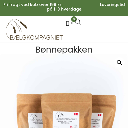
Fri fragt ved køb over 199 kr. Leveringstid
på 1-3 hverdage
0
Your cart is empty.
Køb for
199,00
kr.
mere for gratis fragt
Bønnepakken
0,00
kr.
Subtotal:
0,00
kr.
inkl. moms
SE KURV
KASSE