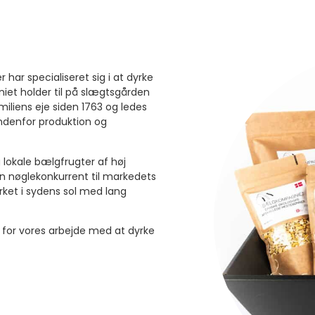
ar specialiseret sig i at dyrke
et holder til på slægtsgården
iliens eje siden 1763 og ledes
 indenfor produktion og
lokale bælgfrugter af høj
en nøglekonkurrent til markedets
rket i sydens sol med lang
 for vores arbejde med at dyrke