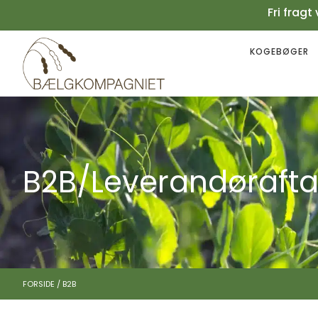
Fri fra
KOGEBØGER
Your cart is empty.
Køb for
199,00
kr.
mere for gratis fragt
0,00
kr.
Subtotal:
0,00
kr.
inkl. moms
SE KURV
KASSE
B2B/Leverandørafta
FORSIDE
/
B2B