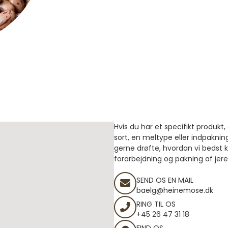
Hvis du har et specifikt produk
sort, en meltype eller indpaknin
gerne drøfte, hvordan vi bedst
forarbejdning og pakning af jer
SEND OS EN MAIL
baelg@heinemose.dk
RING TIL OS
+45 26 47 31 18
FIND OS