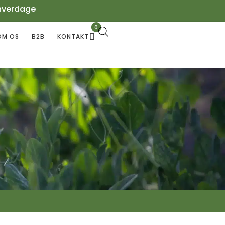
hverdage
0
OM OS
B2B
KONTAKT