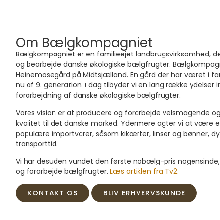
Om Bælgkompagniet
Bælgkompagniet er en familieejet landbrugsvirksomhed, der h
og bearbejde danske økologiske bælgfrugter. Bælgkompagni
Heinemosegård på Midtsjælland. En gård der har været i fam
nu af 9. generation. I dag tilbyder vi en lang række ydelser
forarbejdning af danske økologiske bælgfrugter.
Vores vision er at producere og forarbejde velsmagende og 
kvalitet til det danske marked. Ydermere agter vi at være 
populære importvarer, såsom kikærter, linser og bønner, dy
transporttid.
Vi har desuden vundet den første nobælg-pris nogensinde,
og forarbejde bælgfrugter.
Læs artiklen fra Tv2.
KONTAKT OS
BLIV ERHVERVSKUNDE