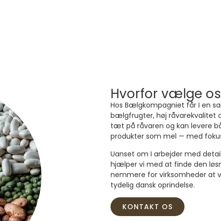
Hvorfor vælge o
Hos Bælgkompagniet får I en s
bælgfrugter, høj råvarekvalitet o
tæt på råvaren og kan levere bå
produkter som mel — med fokus
Uanset om I arbejder med detail,
hjælper vi med at finde den løsn
nemmere for virksomheder at væ
tydelig dansk oprindelse.
KONTAKT OS