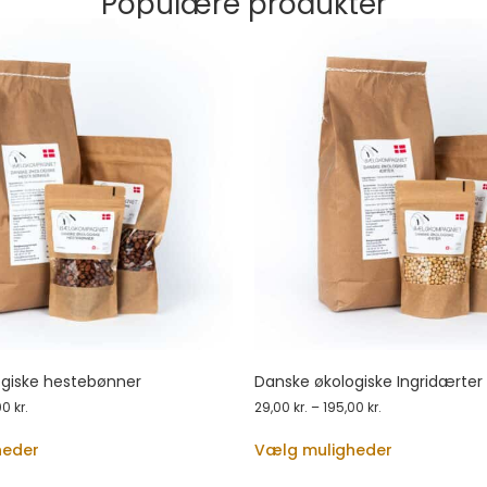
Populære produkter
ogiske hestebønner
Danske økologiske Ingridærter
00
kr.
29,00
kr.
–
195,00
kr.
heder
Vælg muligheder