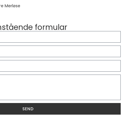
re Merløse
enstående formular
SEND