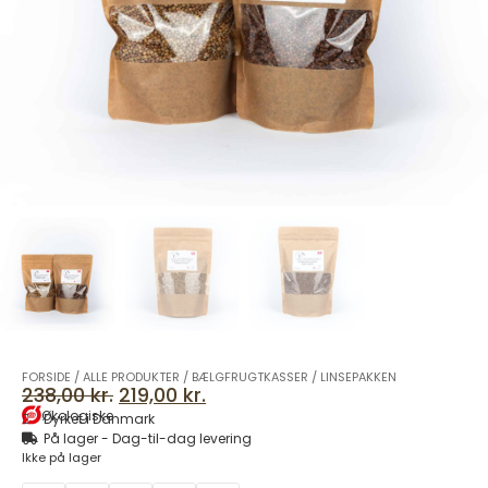
FORSIDE
/
ALLE PRODUKTER
/
BÆLGFRUGTKASSER
/
LINSEPAKKEN
238,00
kr.
219,00
kr.
Økologiske
Dyrket i Danmark
På lager - Dag-til-dag levering
Ikke på lager