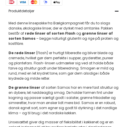
Produktdetaljer
Med denne linsepakke fra Bælgkompagniet får du to slags
danske, økologiske linser, der er dyrket med omtanke. Pakken
består af
røde linser af sorten Flash
og
grønne linser af
sorten Samos
– begge naturligt glutenfri og rige på protein og
kostfibre.
De røde linser
(Flash) er hurtigt tilberedte og bliver bløde og
cremede, hvilket gør dem perfekte i supper, gryderetter, pureer
og plantefars. Flash-linsen udmærker sig ved at holde både
farve og struktur godt under tilberedning. Smagen er mild og
rund, med en let krydret tone, som gør dem alsidige i både
krydrede og milde retter.
De grønne linser
af sorten Samos har en mere fast struktur og
en dybere, let nøddeagtig smag. De holder formen fint under
kogning og passer særligt godt i salater, grønne frikadeller og
simreretter, hvor man ønsker lidt mere bid. Samos er en robust,
dansk egnet sort, som egner sig godt til dyrkning i det nordlige
klima – og til brug i det nordiske køkken.
Linsesættet giver dig masser af fleksibilitet i køkkenet og er en