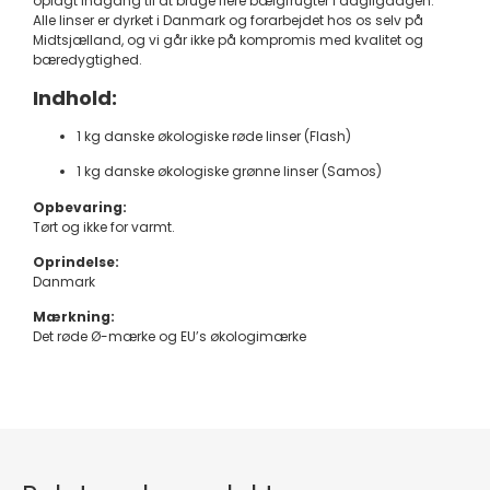
oplagt indgang til at bruge flere bælgfrugter i dagligdagen.
Alle linser er dyrket i Danmark og forarbejdet hos os selv på
Midtsjælland, og vi går ikke på kompromis med kvalitet og
bæredygtighed.
Indhold:
1 kg danske økologiske røde linser (Flash)
1 kg danske økologiske grønne linser (Samos)
Opbevaring:
Tørt og ikke for varmt.
Oprindelse:
Danmark
Mærkning:
Det røde Ø-mærke og EU’s økologimærke