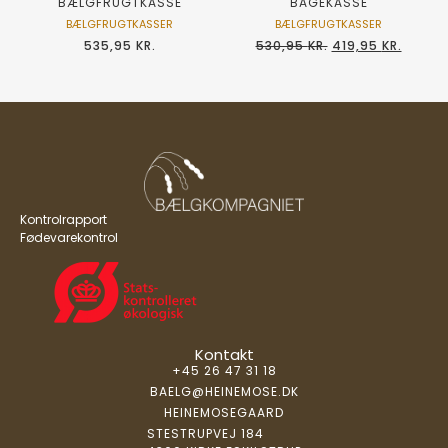
BAGEKASSE
BÆLGFRUGTKASSE
BÆLGFRUGTKASSER
BÆLGFRUGTKASSER
530,95
KR.
419,95
KR.
535,95
KR.
Kontrolrapport
Fødevarekontrol
Kontakt
+45 26 47 31 18
BAELG@HEINEMOSE.DK
HEINEMOSEGAARD
STESTRUPVEJ 184