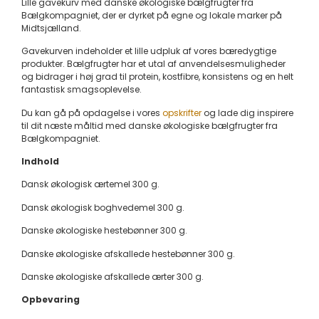
Lille gavekurv med danske økologiske bælgfrugter fra
Bælgkompagniet, der er dyrket på egne og lokale marker på
Midtsjælland.
Gavekurven indeholder et lille udpluk af vores bæredygtige
produkter. Bælgfrugter har et utal af anvendelsesmuligheder
og bidrager i høj grad til protein, kostfibre, konsistens og en helt
fantastisk smagsoplevelse.
Du kan gå på opdagelse i vores
opskrifter
og lade dig inspirere
til dit næste måltid med danske økologiske bælgfrugter fra
Bælgkompagniet.
Indhold
Dansk økologisk ærtemel 300 g.
Dansk økologisk boghvedemel 300 g.
Danske økologiske hestebønner 300 g.
Danske økologiske afskallede hestebønner 300 g.
Danske økologiske afskallede ærter 300 g.
Opbevaring