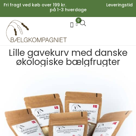
Fri fragt ved køb over 199 kr. Leveringstid
på 1-3 hverdage
0
Your cart is empty.
Køb for
199,00
kr.
mere for gratis fragt
Lille gavekurv med danske
0,00
kr.
Subtotal:
økologiske bælgfrugter
0,00
kr.
inkl. moms
SE KURV
KASSE