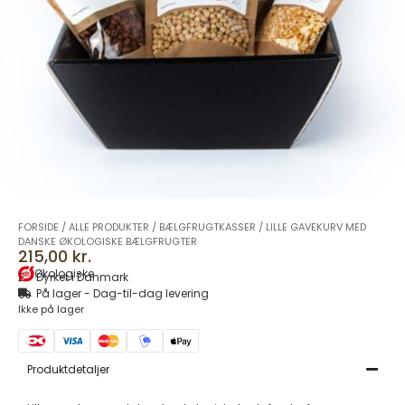
FORSIDE
/
ALLE PRODUKTER
/
BÆLGFRUGTKASSER
/
LILLE GAVEKURV MED
DANSKE ØKOLOGISKE BÆLGFRUGTER
215,00
kr.
Økologiske
Dyrket i Danmark
På lager - Dag-til-dag levering
Ikke på lager
Produktdetaljer