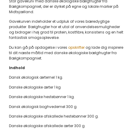
Stor gavekurv med danske økologiske bælgfrugter fra
Bælgkompagniet, der er dyrket på egne og lokale marker på
Midtsjælland.
Gavekurven indeholder et udpluk af vores bæredygtige
produkter. Bælgfrugter har et utal af anvendelsesmuligheder
og bidrager i høj grad til protein, kostfibre, konsistens og en helt
fantastisk smagsoplevelse.
Du kan gå på opdagelse i vores
opskrifter
og lade dig inspirere
til dit næste måltid med danske økologiske bælgfrugter fra
Bælgkompagniet.
Indhold
Dansk økologisk ærtemel 1 kg.
Danske økologiske ærter 1 kg
Danske økologiske hestebønner 1 kg.
Dansk økologisk boghvedemel 300 g.
Danske økologiske afskallede hestebønner 300 g.
Danske økologiske afskallede ærter 300 g.