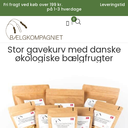
Fri fragt ved køb over 199 kr. Leveringstid
på 1-3 hverdage
0
Your cart is empty.
Køb for
199,00
kr.
mere for gratis fragt
Stor gavekurv med danske
0,00
kr.
Subtotal:
økologiske bælgfrugter
0,00
kr.
inkl. moms
SE KURV
KASSE