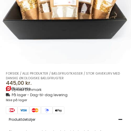
FORSIDE
/
ALLE PRODUKTER
/
BÆLGFRUGTKASSER
/
STOR GAVEKURV MED
DANSKE ØKOLOGISKE BÆLGFRUGTER
445,00
kr.
Økologiske
Dyrket i Danmark
På lager - Dag-til-dag levering
Ikke på lager
Produktdetaljer