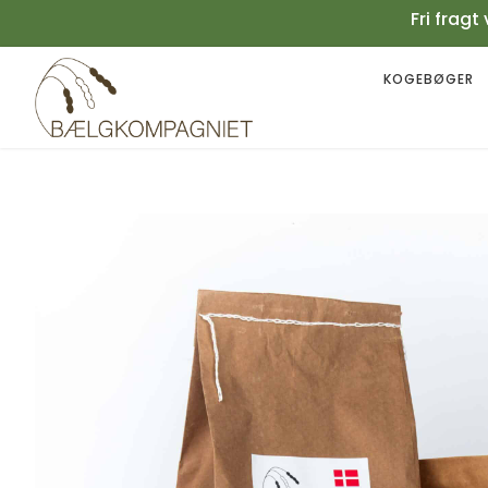
Fri fra
KOGEBØGER
Your cart is empty.
Køb for
199,00
kr.
mere for gratis fragt
0,00
kr.
Subtotal:
0,00
kr.
inkl. moms
SE KURV
KASSE