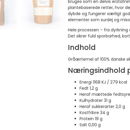
bruges som en delvis erstatnin
plantebaserede retter, hvor d
dybde og fungerer særligt go
elementer som surdej og miso
Hele processen – fra dyrkning 
Det sikrer fuld sporbarhed, kort
Indhold
Gråærtemel af 100% danske økol
Næringsindhold pr
Energi 1168 KJ / 279 kcal
Fedt 1,2 g
Heraf mættede fedtsyrer
Kulhydrater 31 g
Heraf sukkerarter 2,0 g
Kostfribre 34 g
Protein 19 g
Salt 0,00 g