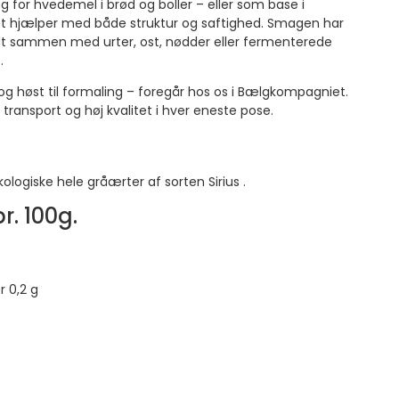
g for hvedemel i brød og boller – eller som base i
et hjælper med både struktur og saftighed. Smagen har
dt sammen med urter, ost, nødder eller fermenterede
.
og høst til formaling – foregår hos os i Bælgkompagniet.
 transport og høj kvalitet i hver eneste pose.
ogiske hele gråærter af sorten Sirius .
. 100g.
 0,2 g