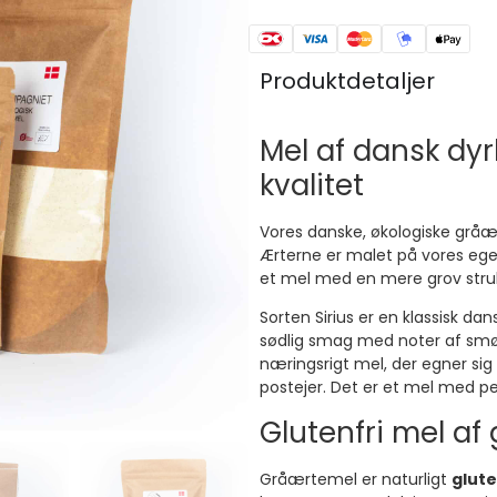
Produktdetaljer
Mel af dansk dy
kvalitet
Vores danske, økologiske grå
Ærterne er malet på vores egen
et mel med en mere grov strukt
Sorten Sirius er en klassisk da
sødlig smag med noter af smør
næringsrigt mel, der egner sig
postejer. Det er et mel med pe
Glutenfri mel af
Gråærtemel er naturligt
glute