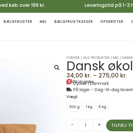
gt ved køb over 199 kr. Leveringstid på 1-3 
BÆLGFRUGTER
MEL
BÆLGFRUGTKASSER
OPSKRIFTER
FORSIDE
/
ALLE PRODUKTER
/
MEL
/
DANSK
Dansk øko
34,00
kr.
–
275,00
kr.
Økologiske
Dyrket i Danmark
På lager - Dag-til-dag leveri
Vægt
300 g
1 kg
5 kg
-
+
TILFØJ T