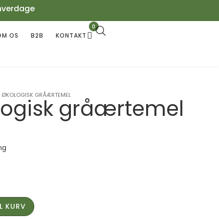
hverdage
0
OM OS
B2B
KONTAKT
 ØKOLOGISK GRÅÆRTEMEL
logisk gråærtemel
ng
IL KURV