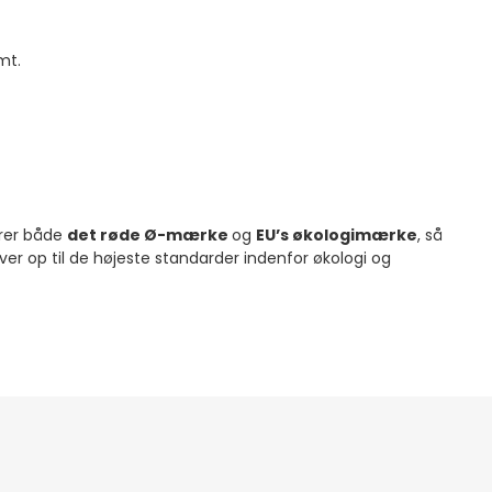
mt.
rer både
det røde Ø-mærke
og
EU’s økologimærke
, så
ver op til de højeste standarder indenfor økologi og