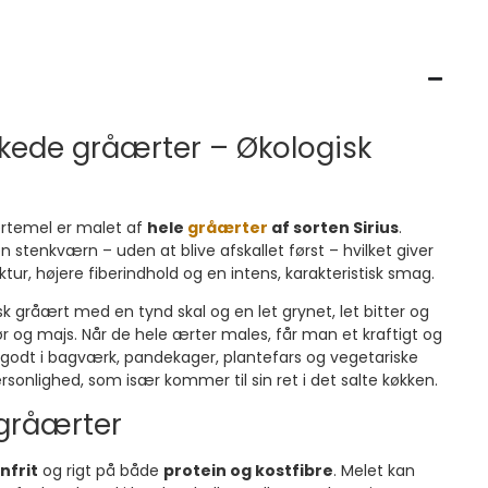
rkede gråærter – Økologisk
ærtemel er malet af
hele
gråærter
af sorten Sirius
.
 stenkværn – uden at blive afskallet først – hvilket giver
ur, højere fiberindhold og en intens, karakteristisk smag.
nsk gråært med en tynd skal og en let grynet, let bitter og
 og majs. Når de hele ærter males, får man et kraftigt og
 godt i bagværk, pandekager, plantefars og vegetariske
rsonlighed, som især kommer til sin ret i det salte køkken.
 gråærter
nfrit
og rigt på både
protein og kostfibre
. Melet kan