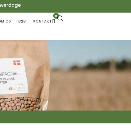
hverdage
0
OM OS
B2B
KONTAKT