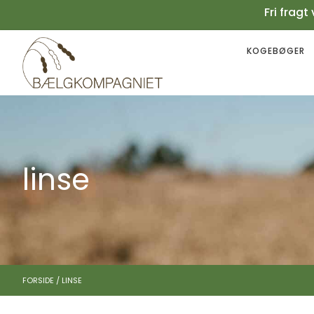
Fri fra
KOGEBØGER
Your cart is empty.
Køb for
199,00
kr.
mere for gratis fragt
0,00
kr.
Subtotal:
0,00
kr.
inkl. moms
SE KURV
KASSE
linse
FORSIDE
/
LINSE