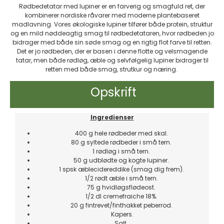
Rødbedetatar med lupiner er en farverig og smagfuld ret, der
kombinerer nordiske råvarer med moderne plantebaseret
madlavning. Vores økologiske lupiner tilfører både protein, struktur
og en mild nøddeagtig smag til rødbedetataren, hvor rødbeden jo
bidrager med både sin søde smag og en rigtig flot farve til retten.
Det er jo rødbeden, der er basen i denne flotte og velsmagende
tatar, men både rødløg, æble og selvfølgelig lupiner bidrager til
retten med både smag, strutkur og næring.
Opskrift
Ingredienser
400 g hele rødbeder med skal.
80 g syltede rødbeder i små tern.
1 rødløg i små tern.
50 g udblødte og kogte lupiner.
1 spsk æblecidereddike (smag dig frem).
1/2 rødt æble i små tern.
75 g hvidløgsflødeost.
1/2 dl cremefraiche 18%.
20 g fintrevet/finthakket peberrod.
Kapers.
Salt.