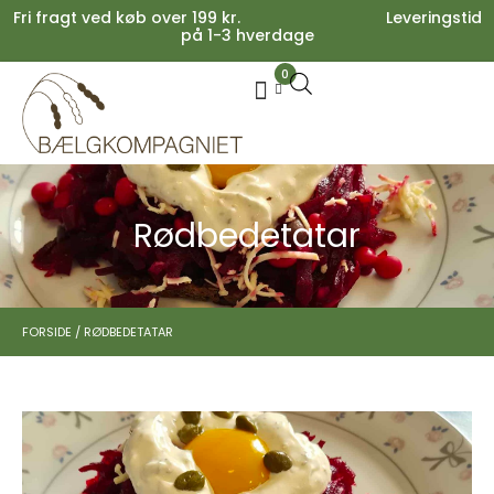
Fri fragt ved køb over 199 kr. Leveringstid
på 1-3 hverdage
0
Your cart is empty.
Køb for
199,00
kr.
mere for gratis fragt
0,00
kr.
Subtotal:
0,00
kr.
inkl. moms
SE KURV
KASSE
Rødbedetatar
FORSIDE
/
RØDBEDETATAR