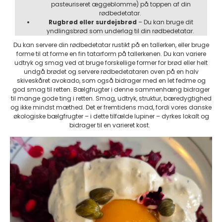
pasteuriseret æggeblomme) på toppen af din
rødbedetatar.
Rugbrød eller surdejsbrød
– Du kan bruge dit
yndlingsbrød som underlag til din rødbedetatar.
Du kan servere din rødbedetatar rustikt på en tallerken, eller bruge
forme til at forme en fin tatarform på tallerkenen. Du kan variere
udtryk og smag ved at bruge forskellige former for brød eller helt
undgå brødet og servere rødbedetataren oven på en halv
skiveskåret avokado, som også bidrager med en let fedme og
god smag til retten. Bælgfrugter i denne sammenhæng bidrager
til mange gode ting i retten. Smag, udtryk, struktur, bæredygtighed
og ikke mindst mæthed. Det er fremtidens mad, fordi vores danske
økologiske bælgfrugter – i dette tilfælde lupiner – dyrkes lokalt og
bidrager til en varieret kost.