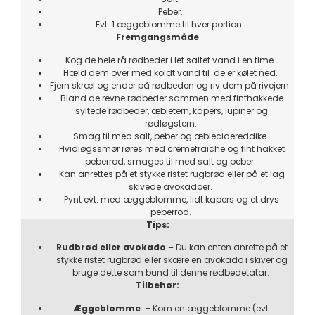
Peber.
Evt. 1 æggeblomme til hver portion.
Fremgangsmåde
Kog de hele rå rødbeder i let saltet vand i en time.
Hæld dem over med koldt vand til de er kølet ned.
Fjern skræl og ender på rødbeden og riv dem på rivejern.
Bland de revne rødbeder sammen med finthakkede
syltede rødbeder, æbletern, kapers, lupiner og
rødløgstern.
Smag til med salt, peber og æblecidereddike.
Hvidløgssmør røres med cremefraiche og fint hakket
peberrod, smages til med salt og peber.
Kan anrettes på et stykke ristet rugbrød eller på et lag
skivede avokadoer.
Pynt evt. med æggeblomme, lidt kapers og et drys
peberrod.
Tips:
Rudbrød eller avokado
– Du kan enten anrette på et
stykke ristet rugbrød eller skære en avokado i skiver og
bruge dette som bund til denne rødbedetatar.
Tilbehør:
Æggeblomme
– Kom en æggeblomme (evt.