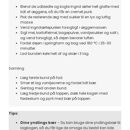
Blend de udblødte og kogte Ingrid ærter helt glatte med
lidt af æggene, så du får en cremet puré.
Pisk de resterende æg med sukker til en lys og luftig
masse.
Vend ingridærtepuréen forsigtigt i æggemassen.
Sigt mel, kartoffelmel, bagepulver, vaniljesukker og salt i,
og vend forsigtigt, så dejen bevarer luften.
Fordel dejen i springform og bag ved 180 °C i 25-30
minutter.
Lad bunden køle helt af og skær i 3 lag.
Samling:
Læg første bund på fad.
Smør et lag vaniljecreme og fordel lidt bær.
Gentag med anden bund.
Læg tredje bund på toppen, dæk hele kagen med
flødeskum og pynt med bær på toppen.
Tips:
Dine yndlings bær
– Du kan bruge dine yndlingsbær til
lagkagen, så du får lige de smage du bedst kan lide.