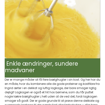
Enkle ændringer, sundere
madvaner
Der er mange måder at få flere bælgfrugter i sin kost. Og her har du
en måde, hvor du kombinere alle de gode proteiner og kostfibre fra
Ingrid ærter i en delikat og luftig lagkage, der bare smager rigtig
dejligt! Lagkagen er også et hit hos børnene, som du får puttet
nogle lækre bælgfrugter i, helt uden at de ved det, fordi lagkagen
smager så godt. Der er gode grunde til at prøve denne delikate og
svampede lagkage til din næste fest eller fødselsdag – eller bare