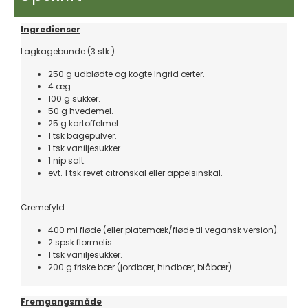
Ingredienser
Lagkagebunde (3 stk.):
250 g udblødte og kogte Ingrid ærter.
4 æg.
100 g sukker.
50 g hvedemel.
25 g kartoffelmel.
1 tsk bagepulver.
1 tsk vaniljesukker.
1 nip salt.
evt. 1 tsk revet citronskal eller appelsinskal.
Cremefyld:
400 ml fløde (eller platemæk/fløde til vegansk version).
2 spsk flormelis.
1 tsk vaniljesukker.
200 g friske bær (jordbær, hindbær, blåbær).
Fremgangsmåde