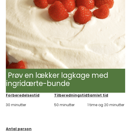
Prøv en lækker lagkage med
ingridærte-bunde
Forberedelsestid
Tilberedningstid
Samlet tid
30 minutter
50 minutter
1 time og 20 minutter
Antal person