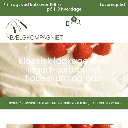
Fri fragt ved køb over 199 kr. Leveringstid
på 1-3 hverdage
0
Your cart is empty.
Køb for
199,00
kr.
mere for gratis fragt
0,00
kr.
Subtotal:
0,00
kr.
inkl. moms
SE KURV
KASSE
Klassisk lagkage med
Ingrid-ærtebund,
flødeskum og bær
FORSIDE
/
KLASSISK LAGKAGE MED INGRID-ÆRTEBUND, FLØDESKUM OG BÆR