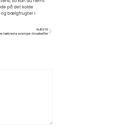
stens, så kan du nemt
de på det kolde
 og bælgfrugter i
NÆSTE
De lækreste svampe-linsebøffer