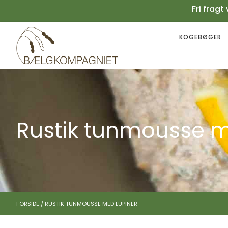
Fri fra
KOGEBØGER
Your cart is empty.
Køb for
199,00
kr.
mere for gratis fragt
0,00
kr.
Subtotal:
0,00
kr.
inkl. moms
SE KURV
KASSE
Rustik tunmousse m
FORSIDE
/
RUSTIK TUNMOUSSE MED LUPINER