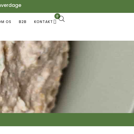
hverdage
0
OM OS
B2B
KONTAKT