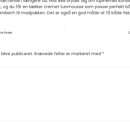
tende i længere tid. Hvis ikke bryder dig om lupinernes konsi
t, og du får en lækker cremet tunmousse som passer perfekt bå
sandwich til madpakken. Det er også en god måde at få både fisk
e linser
 blive publiceret.
Krævede felter er markeret med
*