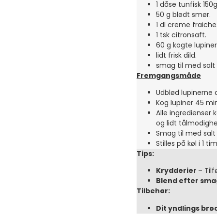
1 dåse tunfisk 150
50 g blødt smør.
1 dl creme fraiche
1 tsk citronsaft.
60 g kogte lupiner
lidt frisk dild.
smag til med salt
Fremgangsmåde
Udblød lupinerne 
Kog lupiner 45 min
Alle ingredienser
og lidt tålmodigh
Smag til med salt
Stilles på køl i 1 
Tips:
Krydderier
– Tilf
Blend efter sma
Tilbehør:
Dit yndlings brø