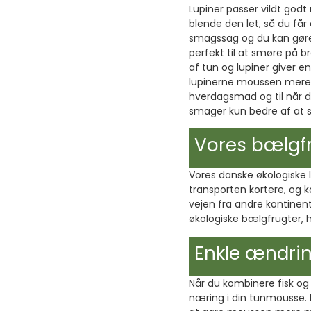
Lupiner passer vildt go
blende den let, så du få
smagssag og du kan gøre 
perfekt til at smøre på b
af tun og lupiner giver 
lupinerne moussen mere 
hverdagsmad og til når d
smager kun bedre af at st
Vores bælgfr
Vores danske økologiske 
transporten kortere, og k
vejen fra andre kontinent
økologiske bælgfrugter, h
Enkle ændrin
Når du kombinere fisk og
næring i din tunmousse. 