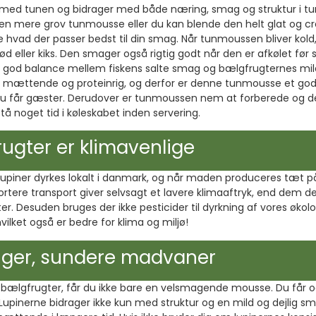
dt med tunen og bidrager med både næring, smag og struktur i 
r en mere grov tunmousse eller du kan blende den helt glat og c
hvad der passer bedst til din smag. Når tunmoussen bliver kold,
rød eller kiks. Den smager også rigtig godt når den er afkølet fø
en god balance mellem fiskens salte smag og bælgfrugternes mil
mættende og proteinrig, og derfor er denne tunmousse et godt 
u får gæster. Derudover er tunmoussen nem at forberede og den
å noget tid i køleskabet inden servering.
ugter er klimavenlige
lupiner dyrkes lokalt i danmark, og når maden produceres tæt på
ortere transport giver selvsagt et lavere klimaaftryk, end dem d
er. Desuden bruges der ikke pesticider til dyrkning af vores økol
vilket også er bedre for klima og miljø!
ger, sundere madvaner
 bælgfrugter, får du ikke bare en velsmagende mousse. Du får 
Lupinerne bidrager ikke kun med struktur og en mild og dejlig sm