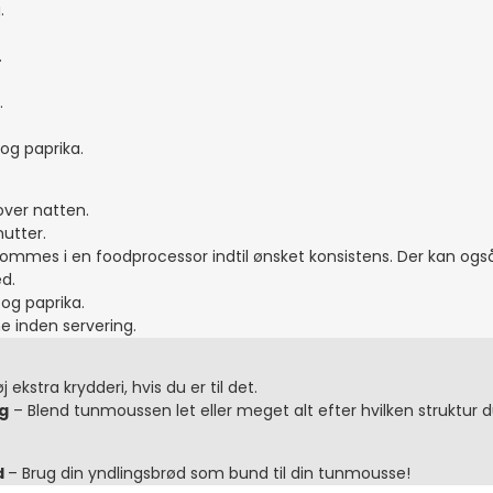
g.
.
.
 og paprika.
over natten.
utter.
 kommes i en foodprocessor indtil ønsket konsistens. Der kan og
ed.
 og paprika.
time inden servering.
øj ekstra krydderi, hvis du er til det.
g
– Blend tunmoussen let eller meget alt efter hvilken struktur 
d
– Brug din yndlingsbrød som bund til din tunmousse!