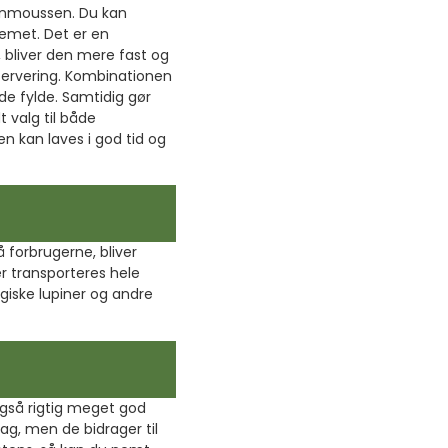
tunmoussen. Du kan
remet. Det er en
 bliver den mere fast og
r servering. Kombinationen
de fylde. Samtidig gør
valg til både
 kan laves i god tid og
 forbrugerne, bliver
er transporteres hele
ogiske lupiner og andre
også rigtig meget god
ag, men de bidrager til