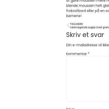
at gøre moussen mere mæt
blende moussen helt gla
frokostbord eller på en 
børnene!
TIDLIGERE
Velsmagende suppe med grønn
Skriv et svar
Din e-mailadresse vil ikke
Kommentar
*