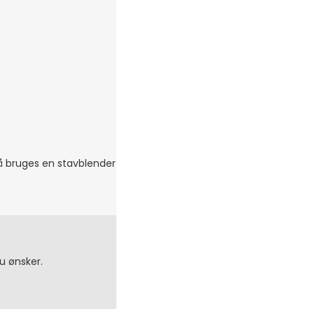
så bruges en stavblender
du ønsker.