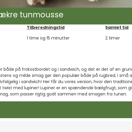
lækre tunmousse
Tilberedningstid
Samlet tid
1 time og 15 minutter
2 timer
r både på frokostbordet og i sandwich, og det er det af en gru
stens og milde smag gør den populær både på rugbrød, i små ap
lvfølgelig i sandwich! Her får du vores version, hvor den tradition
twist med lupiner! Lupiner er en spændende bælgfrugt, som give
smag, som passer rigtig godt sammen med smagen fra tunen.