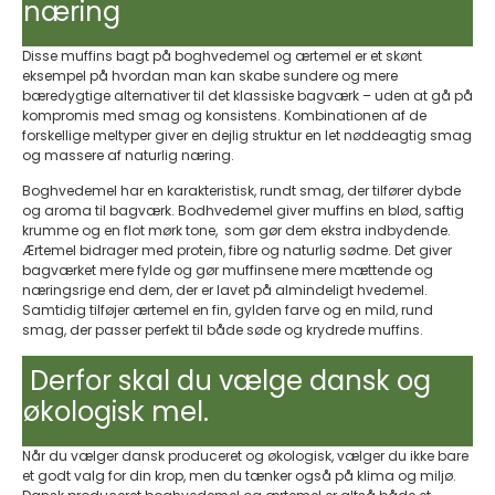
næring
Disse muffins bagt på boghvedemel og ærtemel er et skønt
eksempel på hvordan man kan skabe sundere og mere
bæredygtige alternativer til det klassiske bagværk – uden at gå på
kompromis med smag og konsistens. Kombinationen af de
forskellige meltyper giver en dejlig struktur en let nøddeagtig smag
og massere af naturlig næring.
Boghvedemel har en karakteristisk, rundt smag, der tilfører dybde
og aroma til bagværk. Bodhvedemel giver muffins en blød, saftig
krumme og en flot mørk tone, som gør dem ekstra indbydende.
Ærtemel bidrager med protein, fibre og naturlig sødme. Det giver
bagværket mere fylde og gør muffinsene mere mættende og
næringsrige end dem, der er lavet på almindeligt hvedemel.
Samtidig tilføjer ærtemel en fin, gylden farve og en mild, rund
smag, der passer perfekt til både søde og krydrede muffins.
Derfor skal du vælge dansk og
økologisk mel.
Når du vælger dansk produceret og økologisk, vælger du ikke bare
et godt valg for din krop, men du tænker også på klima og miljø.