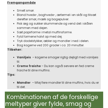
Fremgangsmåde
Smelt smør.
Bland hvede-, boghvede-, ærtermel i en skål og tilsæt
derefter smør, mælk og bagepulver.
Pisk æg og sukker skummende og vend det i skålen
sammen med dejen.
Sæt papirforme i metal muffinsforme.
Fyld formene halvt op med dej.
Tryk dadelstykker, æbler og mandler i ned i delen.
Bag kagerne ved 200 grader i ca. 20 minutter.
Tilbehør:
Vaniljeis
– kagerne smager rigtig dejligt med vaniljeis
til.
Creme fraiche
– Du kan også servere en fed creme
fraiche til dine muffins.
Tips:
Mandler
– tilføj flere mandler til dine muffins, hvis du er
til det.
Kombinationen af de forskellige
meltyper giver fylde, smag og