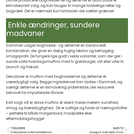
Dansk produceret boghvedemel og ærtemel er altså både et
klimabevidst valg, og kan bruges til mange forskellige retter og
bagværk. Det er nærmest kun fantasien der sætter grænser.
Enkle ændringer, sundere
madvaner
Sammen udgør boghvede- og ærtemel en balanceret
kombination, der giver en dejlig fugtig tekstur og behagelig
smagsprofil. De fungere lige godt i søde varianter, som der gør i
sunde salte hverdagsmuffins med fx grøntsager, ost eller urter til
brunch og frokost.
Derudover er muffins med boghvedemel og ærtemel et.
væredygtigt valg. Begge ingredienser kan dyrkes i Danmark, og
særligt ærtemel er en klimavenlig proteinkilde, der reducerer
behovet for importerede råvarer.
Kort sagt, så er disse muffins et skønt møde mellem sundhed,
smag og bæredygtighed. De er saftige og fulde af næringsstoffer
– perfekte til både morgenbord, madpakke eller
eftermiddagshygge!
TIDLIGERE
NÆSTE
Frokostsalat med hestebønner
Lasagne med røde linser