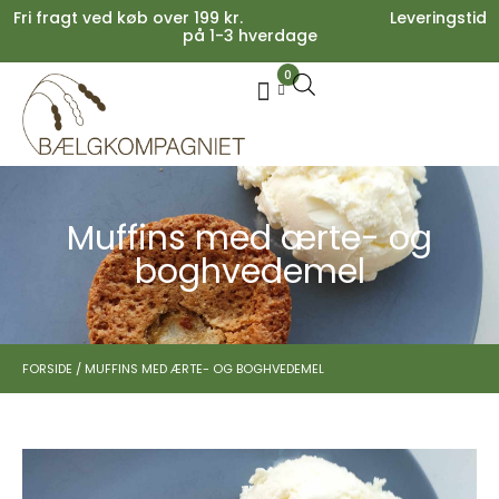
Fri fragt ved køb over 199 kr. Leveringstid
på 1-3 hverdage
0
Your cart is empty.
Køb for
199,00
kr.
mere for gratis fragt
0,00
kr.
Subtotal:
0,00
kr.
inkl. moms
SE KURV
KASSE
Muffins med ærte- og
boghvedemel
FORSIDE
/
MUFFINS MED ÆRTE- OG BOGHVEDEMEL