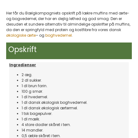
Her får du Bælgkompagniets opskrift på lækre muffins med ærte-
og bogvedemel, der har en dejlig lethed og god smag. Den er
desuden et sundere alternativ til almindelige opskrifter på muffins,
da den er springfyld med protein og kostfibre fra vores dansk
økologiske ærte
– og
boghvedemel
.
Opskrift
Ingredienser
2 æg.
2 dl sukker.
1 dl brun farin.
100 g smør.
1 dl hvedemel.
1 dl dansk økologisk boghvedemel.
1 dl dansk økologisk ærtermel.
1 tsk bagepulver.
1 dl mælk.
4 store dadler skåret i tern.
14 mandler.
0,5 æble skåret i tern.