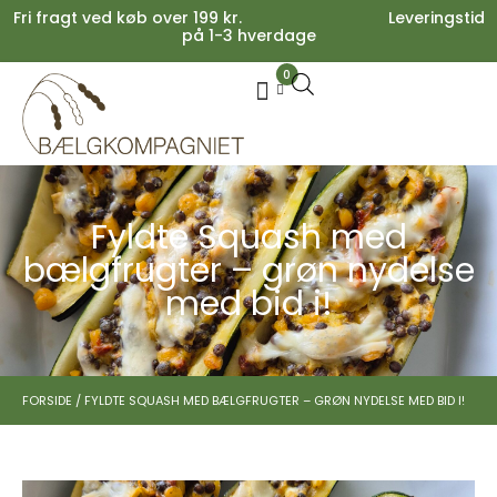
Fri fragt ved køb over 199 kr. Leveringstid
på 1-3 hverdage
0
Your cart is empty.
Køb for
199,00
kr.
mere for gratis fragt
0,00
kr.
Subtotal:
0,00
kr.
inkl. moms
SE KURV
KASSE
Fyldte Squash med
bælgfrugter – grøn nydelse
med bid i!
FORSIDE
/
FYLDTE SQUASH MED BÆLGFRUGTER – GRØN NYDELSE MED BID I!