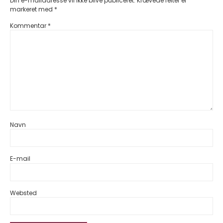
Din e-mailadresse vil ikke blive publiceret.
Krævede felter er
markeret med
*
Kommentar
*
Navn
E-mail
Websted