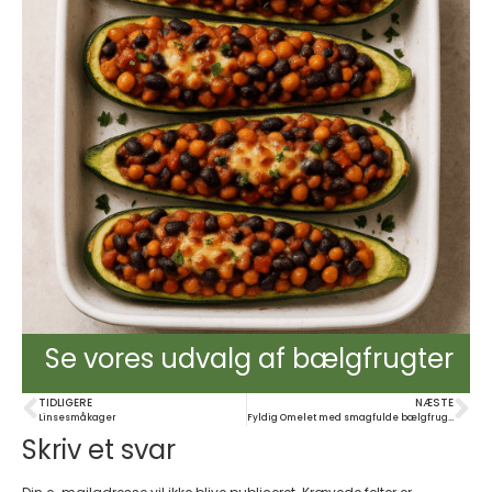
Se vores udvalg af bælgfrugter
TIDLIGERE
NÆSTE
Linsesmåkager
Fyldig Omelet med smagfulde bælgfrugter
Skriv et svar