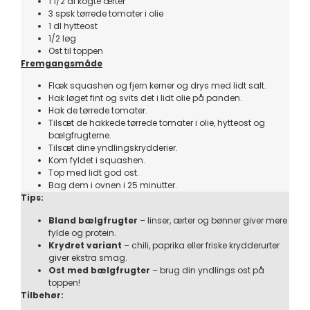
1 1/2 dl kogte ærter
3 spsk tørrede tomater i olie
1 dl hytteost
1/2 løg
Ost til toppen
Fremgangsmåde
Flæk squashen og fjern kerner og drys med lidt salt.
Hak løget fint og svits det i lidt olie på panden.
Hak de tørrede tomater.
Tilsæt de hakkede tørrede tomater i olie, hytteost og
bælgfrugterne.
Tilsæt dine yndlingskrydderier.
Kom fyldet i squashen.
Top med lidt god ost.
Bag dem i ovnen i 25 minutter.
Tips:
Bland bælgfrugter
– linser, ærter og bønner giver mere
fylde og protein.
Krydret variant
– chili, paprika eller friske krydderurter
giver ekstra smag.
Ost med bælgfrugter
– brug din yndlings ost på
toppen!
Tilbehør: