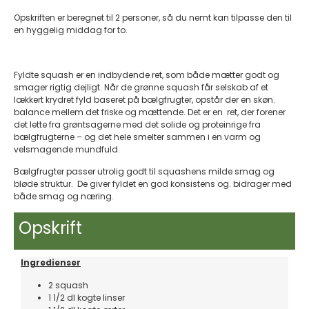
Opskriften er beregnet til 2 personer, så du nemt kan tilpasse den til
en hyggelig middag for to.
Fyldte squash er en indbydende ret, som både mætter godt og
smager rigtig dejligt. Når de grønne squash får selskab af et
lækkert krydret fyld baseret på bælgfrugter, opstår der en skøn.
balance mellem det friske og mættende. Det er en ret, der forener
det lette fra grøntsagerne med det solide og proteinrige fra
bælgfrugterne – og det hele smelter sammen i en varm og
velsmagende mundfuld.
Bælgfrugter passer utrolig godt til squashens milde smag og
bløde struktur. De giver fyldet en god konsistens og. bidrager med
både smag og næring.
Opskrift
Ingredienser
2 squash
1 1/2 dl kogte linser