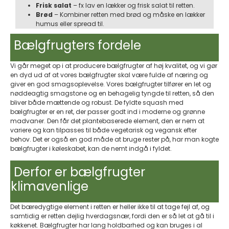
Frisk salat
– fx lav en lækker og frisk salat til retten.
Brød
– Kombiner retten med brød og måske en lækker
humus eller spread til.
Bælgfrugters fordele
Vi går meget op i at producere bælgfrugter af høj kvalitet, og vi gør
en dyd ud af at vores bælgfrugter skal være fulde af næring og
giver en god smagsoplevelse. Vores bælgfrugter tilfører en let og
nøddeagtig smagstone og en behagelig tyngde til retten, så den
bliver både mættende og robust. De fyldte squash med
bælgfrugter er en ret, der passer godt ind i moderne og grønne
madvaner. Den får det plantebaserede element, den er nem at
variere og kan tilpasses til både vegetarisk og vegansk efter
behov. Det er også en god måde at bruge rester på, har man kogte
bælgfrugter i køleskabet, kan de nemt indgå i fyldet.
Derfor er bælgfrugter
klimavenlige​
Det bæredygtige element i retten er heller ikke til at tage fejl af, og
samtidig er retten dejlig hverdagsnær, fordi den er så let at gå til i
køkkenet. Bælgfrugter har lang holdbarhed og kan bruges i al