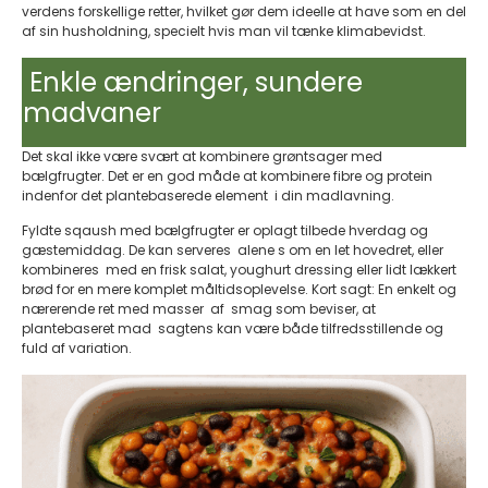
verdens forskellige retter, hvilket gør dem ideelle at have som en del
af sin husholdning, specielt hvis man vil tænke klimabevidst.
Enkle ændringer, sundere
madvaner
Det skal ikke være svært at kombinere grøntsager med
bælgfrugter. Det er en god måde at kombinere fibre og protein
indenfor det plantebaserede element i din madlavning.
Fyldte sqaush med bælgfrugter er oplagt tilbede hverdag og
gæstemiddag. De kan serveres alene s om en let hovedret, eller
kombineres med en frisk salat, youghurt dressing eller lidt lækkert
brød for en mere komplet måltidsoplevelse. Kort sagt: En enkelt og
nærerende ret med masser af smag som beviser, at
plantebaseret mad sagtens kan være både tilfredsstillende og
fuld af variation.