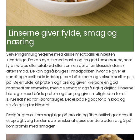
Linserne giver fylde, smag og
næring
Serveringsmulighederne med disse meatballs er næsten
uendelige. De kan nydes med pasta og en god tomatsauce, som
fyld i wraps eller pitabrød eller som en del af en klassisk dansk
aftensmad. De kan også bruges i madpakken, hvor de giver et
sundt og mættende indslag, som både børn og voksne sætter pris
på. De er fulde af protein og fibre, og giver ikke bare en god
mæthedfornemmelse, men de smager også rigtig dejligt. Linserne
bidrager med både protein og fibre, og giver muligheden for at
skrue lidt ned for kødforbruget. Det er både godt for din krop og
selvfølgelig for klimaet.
Bælgfrugter er som sagt rige på protein og fibre, hvilket gør dem til
et oplagt valg for dem, der ønsker at spise sundere uden at gå på
kompromis med smagen.