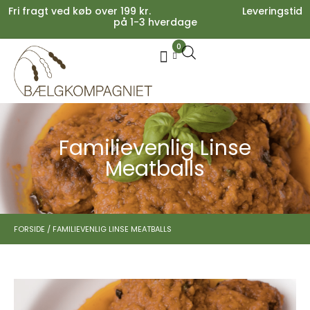
Fri fragt ved køb over 199 kr. Leveringstid
på 1-3 hverdage
0
Your cart is empty.
Køb for
199,00
kr.
mere for gratis fragt
0,00
kr.
Subtotal:
0,00
kr.
inkl. moms
SE KURV
KASSE
Familievenlig Linse
Meatballs
FORSIDE
/
FAMILIEVENLIG LINSE MEATBALLS