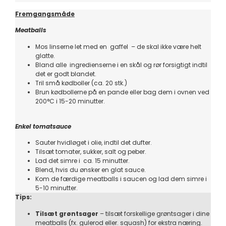
Fremgangsmåde
Meatballs
Mos linserne let med en gaffel – de skal ikke være helt
glatte.
Bland alle ingredienserne i en skål og rør forsigtigt indtil
det er godt blandet.
Tril små kødboller (ca. 20 stk.)
Brun kødbollerne på en pande eller bag dem i ovnen ved
200°C i 15-20 minutter.
Enkel tomatsauce
Sauter hvidløget i olie, indtil det dufter.
Tilsæt tomater, sukker, salt og peber.
Lad det simre i ca. 15 minutter.
Blend, hvis du ønsker en glat sauce.
Kom de færdige meatballs i saucen og lad dem simre i
5-10 minutter.
Tips:
Tilsæt grøntsager
– tilsæt forskellige grøntsager i dine
meatballs (fx. gulerod eller. squash) for ekstra næring.