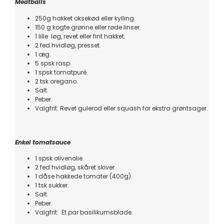
Meatballs
250g hakket oksekød eller kylling.
150 g kogte grønne eller røde linser.
1 lille løg, revet eller fint hakket.
2 fed hvidløg, presset.
1 æg.
5 spsk rasp.
1 spsk tomatpuré.
2 tsk oregano.
Salt.
Peber.
Valgfrit: Revet gulerod eller squash for ekstra grøntsager.
Enkel tomatsauce
1 spsk olivenolie.
2 fed hvidløg, skåret skiver.
1 dåse hakkede tomater (400g).
1 tsk sukker.
Salt.
Peber.
Valgfrit: Et par basilikumsblade.