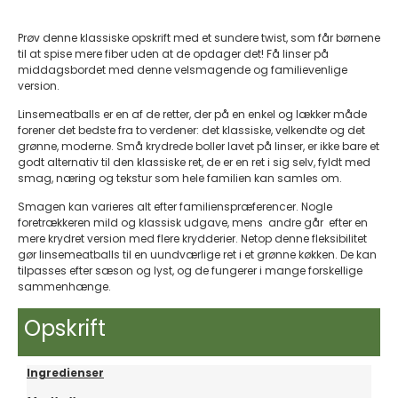
Prøv denne klassiske opskrift med et sundere twist, som får børnene
til at spise mere fiber uden at de opdager det! Få linser på
middagsbordet med denne velsmagende og familievenlige
version.
Linsemeatballs er en af de retter, der på en enkel og lækker måde
forener det bedste fra to verdener: det klassiske, velkendte og det
grønne, moderne. Små krydrede boller lavet på linser, er ikke bare et
godt alternativ til den klassiske ret, de er en ret i sig selv, fyldt med
smag, næring og tekstur som hele familien kan samles om.
Smagen kan varieres alt efter familienspræferencer. Nogle
foretrækkeren mild og klassisk udgave, mens andre går efter en
mere krydret version med flere krydderier. Netop denne fleksibilitet
gør linsemeatballs til en uundværlige ret i et grønne køkken. De kan
tilpasses efter sæson og lyst, og de fungerer i mange forskellige
sammenhænge.
Opskrift
Ingredienser