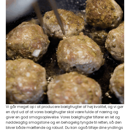
Vi går meget op i at producere bælgfrugter af høj kvalitet, og vi gør
en dyd ud af at vores bælgfrugter skal være fulde af næring og
giver en god smagsoplevelse. Vores bælgfrugter tilfører en let og
nøddeagtig smagstone og en behagelig tyngde til retten, så den
bliver både mættende og robust. Du kan også tilføje dine yndlings