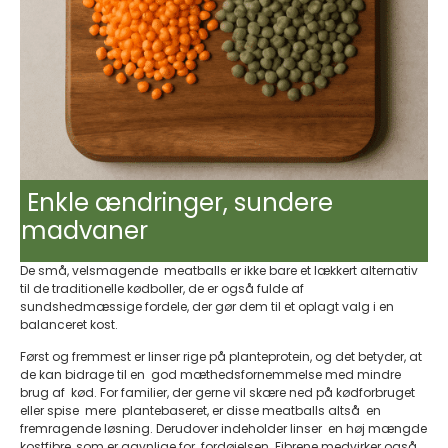
Enkle ændringer, sundere
madvaner
De små, velsmagende meatballs er ikke bare et lækkert alternativ
til de traditionelle kødboller, de er også fulde af
sundshedmæssige fordele, der gør dem til et oplagt valg i en
balanceret kost.
Først og fremmest er linser rige på planteprotein, og det betyder, at
de kan bidrage til en god mæthedsfornemmelse med mindre
brug af kød. For familier, der gerne vil skære ned på kødforbruget
eller spise mere plantebaseret, er disse meatballs altså en
fremragende løsning. Derudover indeholder linser en høj mængde
kostfibre, som er gavnlige for fordøjelsen. Fibrene medvirker også