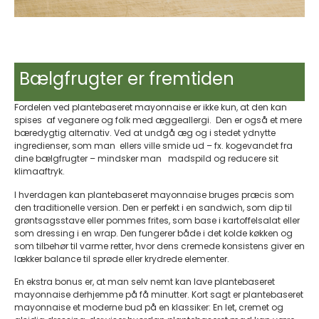
Bælgfrugter er fremtiden
Fordelen ved plantebaseret mayonnaise er ikke kun, at den kan
spises af veganere og folk med æggeallergi. Den er også et mere
bæredygtig alternativ. Ved at undgå æg og i stedet ydnytte
ingredienser, som man ellers ville smide ud – fx. kogevandet fra
dine bælgfrugter – mindsker man madspild og reducere sit
klimaaftryk.
I hverdagen kan plantebaseret mayonnaise bruges præcis som
den traditionelle version. Den er perfekt i en sandwich, som dip til
grøntsagsstave eller pommes frites, som base i kartoffelsalat eller
som dressing i en wrap. Den fungerer både i det kolde køkken og
som tilbehør til varme retter, hvor dens cremede konsistens giver en
lækker balance til sprøde eller krydrede elementer.
En ekstra bonus er, at man selv nemt kan lave plantebaseret
mayonnaise derhjemme på få minutter. Kort sagt er plantebaseret
mayonnaise et moderne bud på en klassiker: En let, cremet og