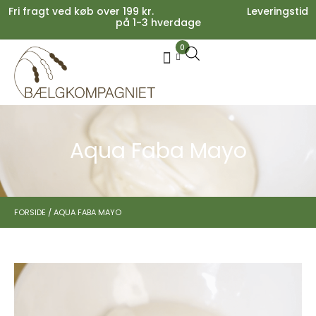
Fri fragt ved køb over 199 kr. Leveringstid
på 1-3 hverdage
0
Your cart is empty.
Køb for
199,00
kr.
mere for gratis fragt
0,00
kr.
Subtotal:
0,00
kr.
inkl. moms
SE KURV
KASSE
Aqua Faba Mayo
FORSIDE
/
AQUA FABA MAYO