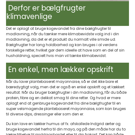
Derfor er bælgfrugter
klimavenlige​
Det er oplagt at bruge kogevandet fra dine bælgfrugter til
madlavning, når du tænker mere klimabevidste valg ind i din
madlavning, da det er et produkt du normalt ville smide ud.
Bælgfrugter har lang holdbarhed og kan bruges i al verdens
forskellige retter, hvilket gør dem ideelle at have som en del af sin
husholdning, specielt hvis man vil tænke klimabevidst.
En enkel, men lækker opskrift
Når du laver plantebaseret mayonnaise, så er det ikke bare et
bæredygtigt valg, men det er også en enkel opskrift og et lækkert
resultat. Når du bruger bælgfrugter i din madlavning, får du både
protein, fibre og en delikat smag til dine retter. Og hvad er mere
oplagt end at genbruge kogevandet fra dine bælgfrugter til en
super velsmagende plantebaseret mayonnaise, som kan bruges
til diverse dips, dressinger eller som den er.
Du kan lave en lækker humus af fx. afskallede Indgrid ærter og
bruge kogevandet herfra til din mayo, og på den måde har du to
lækre tilbehør til middagsbordet eller til din frokost. Det kan både