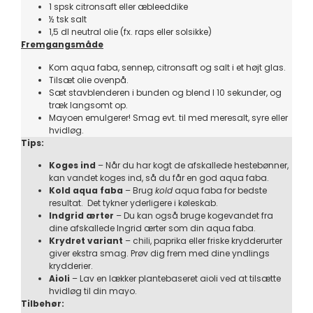
1 spsk citronsaft eller æbleeddike
½ tsk salt
1,5 dl neutral olie (fx. raps eller solsikke)
Fremgangsmåde
Kom aqua faba, sennep, citronsaft og salt i et højt glas.
Tilsæt olie ovenpå.
Sæt stavblenderen i bunden og blend I 10 sekunder, og
træk langsomt op.
Mayoen emulgerer! Smag evt. til med meresalt, syre eller
hvidløg.
Tips:
Koges ind
– Når du har kogt de afskallede hestebønner,
kan vandet koges ind, så du får en god aqua faba.
Kold aqua faba
– Brug
kold
aqua faba for bedste
resultat. Det tykner yderligere i køleskab.
Indgrid ærter
– Du kan også bruge kogevandet fra
dine afskallede Ingrid ærter som din aqua faba.
Krydret variant
– chili, paprika eller friske krydderurter
giver ekstra smag. Prøv dig frem med dine yndlings
krydderier.
Aioli
– Lav en lækker plantebaseret aioli ved at tilsætte
hvidløg til din mayo.
Tilbehør: