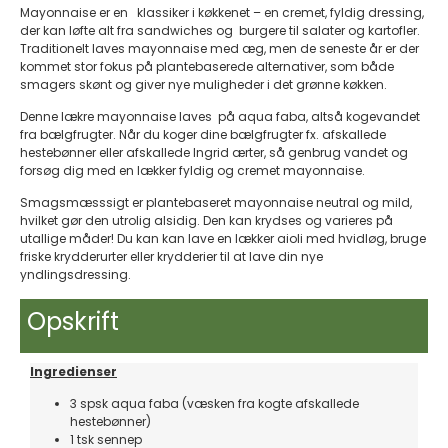
Mayonnaise er en klassiker i køkkenet – en cremet, fyldig dressing,
der kan løfte alt fra sandwiches og burgere til salater og kartofler.
Traditionelt laves mayonnaise med æg, men de seneste år er der
kommet stor fokus på plantebaserede alternativer, som både
smagers skønt og giver nye muligheder i det grønne køkken.
Denne lækre mayonnaise laves på aqua faba, altså kogevandet
fra bælgfrugter. Når du koger dine bælgfrugter fx. afskallede
hestebønner eller afskallede Ingrid ærter, så genbrug vandet og
forsøg dig med en lækker fyldig og cremet mayonnaise.
Smagsmæsssigt er plantebaseret mayonnaise neutral og mild,
hvilket gør den utrolig alsidig. Den kan krydses og varieres på
utallige måder! Du kan kan lave en lækker aioli med hvidløg, bruge
friske krydderurter eller krydderier til at lave din nye
yndlingsdressing.
Opskrift
Ingredienser
3 spsk aqua faba (væsken fra kogte afskallede
hestebønner)
1 tsk sennep