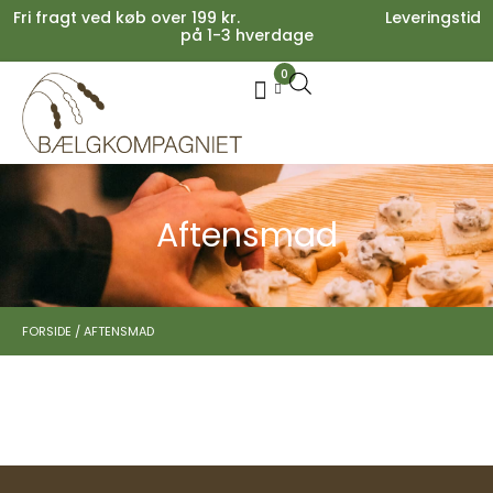
Fri fragt ved køb over 199 kr. Leveringstid
på 1-3 hverdage
0
Your cart is empty.
Køb for
199,00
kr.
mere for gratis fragt
0,00
kr.
Subtotal:
0,00
kr.
inkl. moms
SE KURV
KASSE
Aftensmad
FORSIDE
/
AFTENSMAD